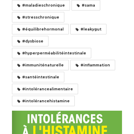
#maladieschronique
#sama
#stresschronique
#équilibrehormonal
#leakygut
#dysbiose
#hyperperméabilitéintestinale
#immuniténaturelle
#inflammation
#santéintestinale
#intolérancealimentaire
#intolérancehistamine