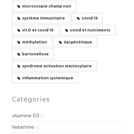
microscopie champ noir
système immunitaire
covid 19
vit D et covid 19
covid et nutriments
méthylation
épigénétique
bartonellose
syndrome activation mastocytaire
inflammation systemique
Catégories
vitamine D3
(1)
histamine
(1)