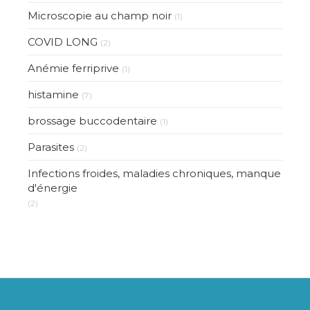
Microscopie au champ noir
(1)
COVID LONG
(2)
Anémie ferriprive
(1)
histamine
(7)
brossage buccodentaire
(1)
Parasites
(2)
Infections froides, maladies chroniques, manque
d'énergie
(2)