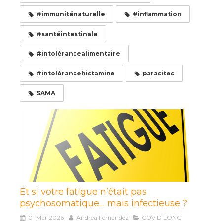
#immuniténaturelle
#inflammation
#santéintestinale
#intolérancealimentaire
#intolérancehistamine
parasites
SAMA
Et si votre fatigue n’était pas
psychosomatique… mais infectieuse ?
01 Mar 2026
Andréa Fernández
COVID LONG