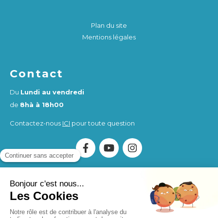
Plan du site
Mentions légales
Contact
Du
Lundi au vendredi
de
8hà à 18h00
Contactez-nous
ICI
pour toute question
Association Humankind Wellbeing
SIRET : 923 516 587
00014
. Organisme de Formation (OF) enregistré sous le
numéro d'activité 84730284273.
Humankind Wellbeing SAS
SIRET 94311513900017