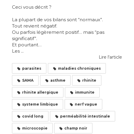
Ceci vous décrit ?
La plupart de vos bilans sont “normaux”.
Tout revient négatif.
Ou parfois légèrement positif… mais “pas
significatif”.
Et pourtant…
Les ...
Lire l'article
parasites
maladies chroniques
SAMA
asthme
rhinite
rhinite allergique
immunite
systeme limbique
nerf vague
covid long
perméabilité intestinale
microscopie
champ noir