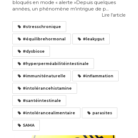
bloqués en mode « alerte »Depuis quelques
années, un phénomène m'intrigue de p...
Lire l'article
#stresschronique
#équilibrehormonal
#leakygut
#dysbiose
#hyperperméabilitéintestinale
#immuniténaturelle
#inflammation
#intolérancehistamine
#santéintestinale
#intolérancealimentaire
parasites
SAMA