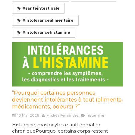
#santéintestinale
#intolérancealimentaire
#intolérancehistamine
“Pourquoi certaines personnes
deviennent intolérantes à tout (aliments,
médicaments, odeurs) ?”
10 Mar 2026
Andréa Fernández
histamine
Histamine, mastocytes et inflammation
chroniquePourquoi certains corps restent