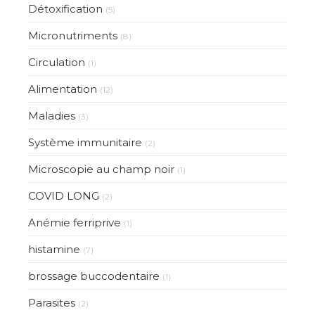
Détoxification
(5)
Micronutriments
(8)
Circulation
(1)
Alimentation
(12)
Maladies
(3)
Système immunitaire
(2)
Microscopie au champ noir
(1)
COVID LONG
(2)
Anémie ferriprive
(1)
histamine
(7)
brossage buccodentaire
(1)
Parasites
(2)