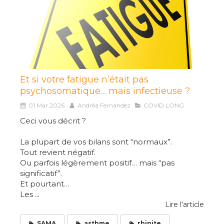
Et si votre fatigue n’était pas
psychosomatique… mais infectieuse ?
01 Mar 2026
Andréa Fernández
COVID LONG
Ceci vous décrit ?
La plupart de vos bilans sont “normaux”.
Tout revient négatif.
Ou parfois légèrement positif… mais “pas
significatif”.
Et pourtant…
Les ...
Lire l'article
SAMA
asthme
rhinite