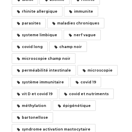
rhinite allergique
immunite
parasites
maladies chroniques
systeme limbique
nerf vague
covid long
champ noir
microscopie champ noir
perméabilité intestinale
microscopie
système immunitaire
covid 19
vit D et covid 19
covid et nutriments
méthylation
épigénétique
bartonellose
syndrome activation mastocytaire