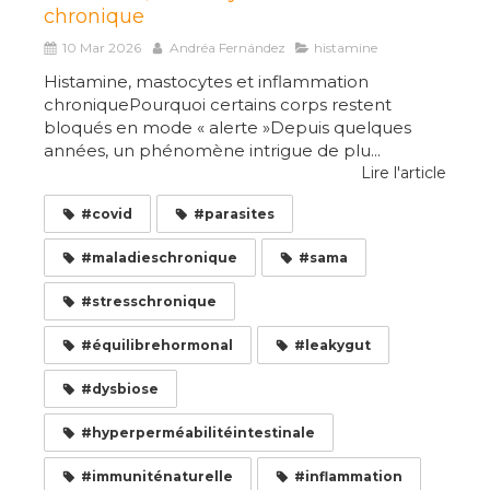
chronique
10 Mar 2026
Andréa Fernández
histamine
Histamine, mastocytes et inflammation
chroniquePourquoi certains corps restent
bloqués en mode « alerte »Depuis quelques
années, un phénomène intrigue de plu...
Lire l'article
#covid
#parasites
#maladieschronique
#sama
#stresschronique
#équilibrehormonal
#leakygut
#dysbiose
#hyperperméabilitéintestinale
#immuniténaturelle
#inflammation