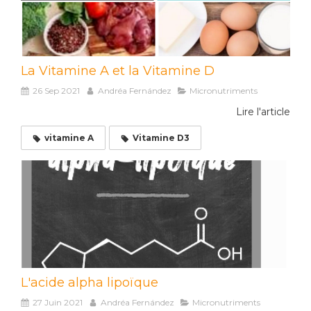
La Vitamine A et la Vitamine D
26 Sep 2021
Andréa Fernández
Micronutriments
Lire l'article
vitamine A
Vitamine D3
L'acide alpha lipoïque
27 Juin 2021
Andréa Fernández
Micronutriments