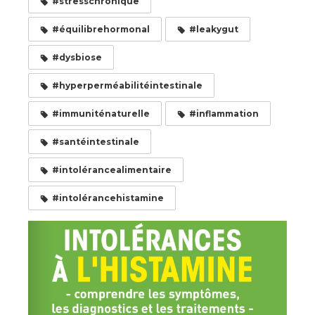
#stresschronique
#équilibrehormonal
#leakygut
#dysbiose
#hyperperméabilitéintestinale
#immuniténaturelle
#inflammation
#santéintestinale
#intolérancealimentaire
#intolérancehistamine