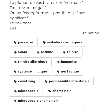
La plupart de vos bilans sont “normaux”.
Tout revient négatif.
Ou parfois légèrement positif… mais “pas
significatif”.
Et pourtant…
Les ...
Lire l'article
parasites
maladies chroniques
SAMA
asthme
rhinite
rhinite allergique
immunite
systeme limbique
nerf vague
covid long
perméabilité intestinale
microscopie
champ noir
microscopie champ noir