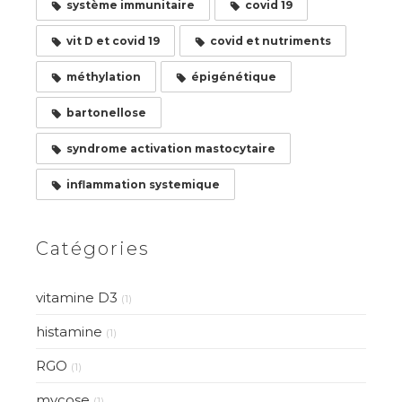
système immunitaire
covid 19
vit D et covid 19
covid et nutriments
méthylation
épigénétique
bartonellose
syndrome activation mastocytaire
inflammation systemique
Catégories
vitamine D3
(1)
histamine
(1)
RGO
(1)
mycose
(1)