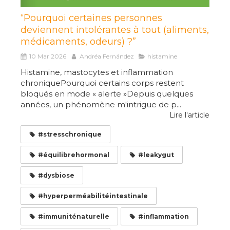
“Pourquoi certaines personnes
deviennent intolérantes à tout (aliments,
médicaments, odeurs) ?”
10 Mar 2026
Andréa Fernández
histamine
Histamine, mastocytes et inflammation
chroniquePourquoi certains corps restent
bloqués en mode « alerte »Depuis quelques
années, un phénomène m'intrigue de p...
Lire l'article
#stresschronique
#équilibrehormonal
#leakygut
#dysbiose
#hyperperméabilitéintestinale
#immuniténaturelle
#inflammation