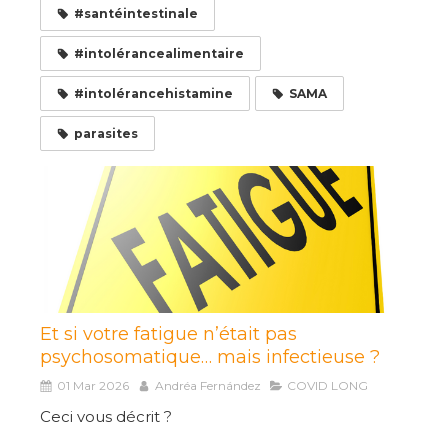
#santéintestinale
#intolérancealimentaire
#intolérancehistamine
SAMA
parasites
Et si votre fatigue n’était pas
psychosomatique… mais infectieuse ?
01 Mar 2026
Andréa Fernández
COVID LONG
Ceci vous décrit ?