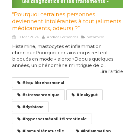
“Pourquoi certaines personnes
deviennent intolérantes à tout (aliments,
médicaments, odeurs) ?”
10 Mar 2026
Andréa Fernández
histamine
Histamine, mastocytes et inflammation
chroniquePourquoi certains corps restent
bloqués en mode « alerte »Depuis quelques
années, un phénomène m'intrigue de p...
Lire l'article
#équilibrehormonal
#stresschronique
#leakygut
#dysbiose
#hyperperméabilitéintestinale
#immuniténaturelle
#inflammation