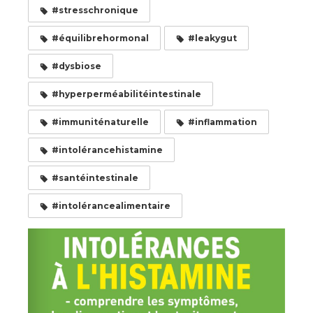
#stresschronique
#équilibrehormonal
#leakygut
#dysbiose
#hyperperméabilitéintestinale
#immuniténaturelle
#inflammation
#intolérancehistamine
#santéintestinale
#intolérancealimentaire