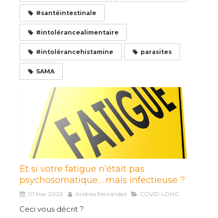
#santéintestinale
#intolérancealimentaire
#intolérancehistamine
parasites
SAMA
Et si votre fatigue n’était pas
psychosomatique… mais infectieuse ?
01 Mar 2026
Andréa Fernández
COVID LONG
Ceci vous décrit ?