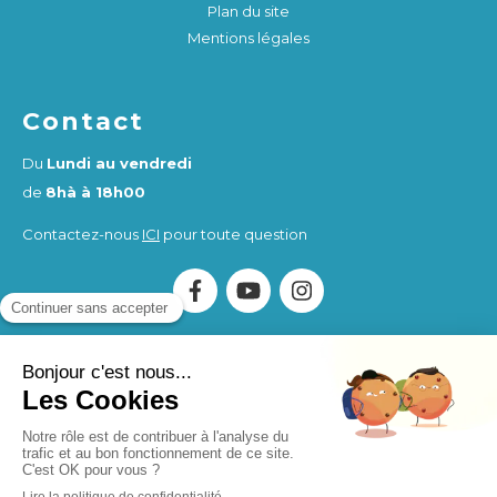
Plan du site
Mentions légales
Contact
Du
Lundi au vendredi
de
8hà à 18h00
Contactez-nous
ICI
pour toute question
Association Humankind Wellbeing
SIRET : 923 516 587
00014
. Organisme de Formation (OF) enregistré sous le
numéro d'activité 84730284273.
Humankind Wellbeing SAS
SIRET 94311513900017