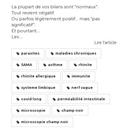
La plupart de vos bilans sont “normaux”.
Tout revient négatif.
Ou parfois légèrement positif… mais “pas
significatif”.
Et pourtant…
Les ...
Lire l'article
parasites
maladies chroniques
SAMA
asthme
rhinite
rhinite allergique
immunite
systeme limbique
nerf vague
covid long
perméabilité intestinale
microscopie
champ noir
microscopie champ noir