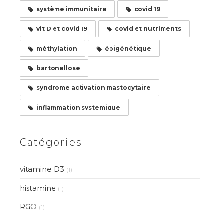
système immunitaire
covid 19
vit D et covid 19
covid et nutriments
méthylation
épigénétique
bartonellose
syndrome activation mastocytaire
inflammation systemique
Catégories
vitamine D3
(1)
histamine
(1)
RGO
(1)