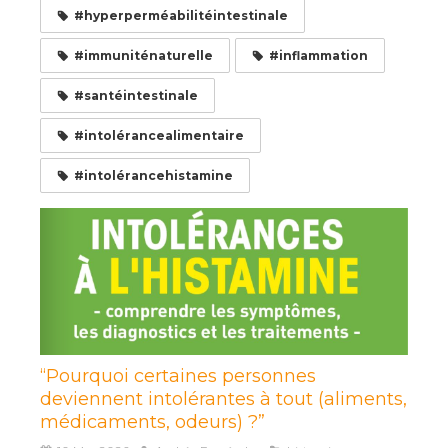
#hyperperméabilitéintestinale
#immuniténaturelle
#inflammation
#santéintestinale
#intolérancealimentaire
#intolérancehistamine
“Pourquoi certaines personnes
deviennent intolérantes à tout (aliments,
médicaments, odeurs) ?”