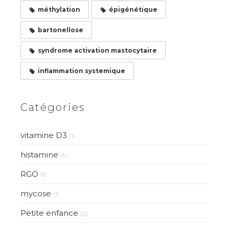
méthylation
épigénétique
bartonellose
syndrome activation mastocytaire
inflammation systemique
Catégories
vitamine D3
(1)
histamine
(1)
RGO
(1)
mycose
(1)
Petite enfance
(2)