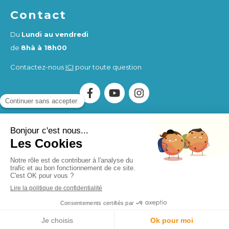
Contact
Du
Lundi au vendredi
de
8hà à 18h00
Contactez-nous
ICI
pour toute question
Association Humankind Wellbeing
SIRET : 923 516 587
00014
. Organisme de Formation (OF) enregistré sous le
numéro d'activité 84730284273.
Humankind Wellbeing SAS
SIRET 94311513900017
Création et référencement du site par Simplébo
MENU
Appeler
Localisation