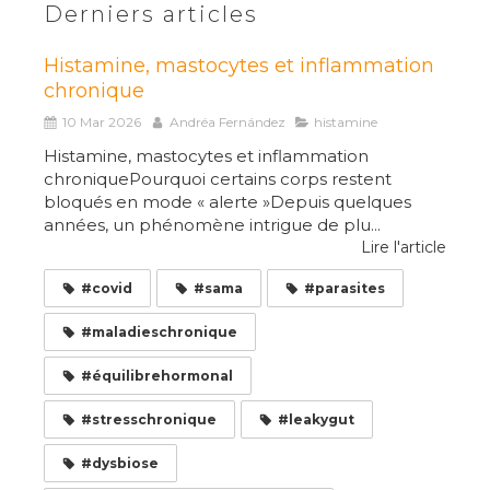
Derniers articles
Histamine, mastocytes et inflammation
chronique
10 Mar 2026
Andréa Fernández
histamine
Histamine, mastocytes et inflammation
chroniquePourquoi certains corps restent
bloqués en mode « alerte »Depuis quelques
années, un phénomène intrigue de plu...
Lire l'article
#covid
#sama
#parasites
#maladieschronique
#équilibrehormonal
#stresschronique
#leakygut
#dysbiose