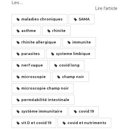
Les ...
Lire l'article
maladies chroniques
SAMA
asthme
rhinite
rhinite allergique
immunite
parasites
systeme limbique
nerf vague
covid long
microscopie
champ noir
microscopie champ noir
perméabilité intestinale
système immunitaire
covid 19
vit D et covid 19
covid et nutriments