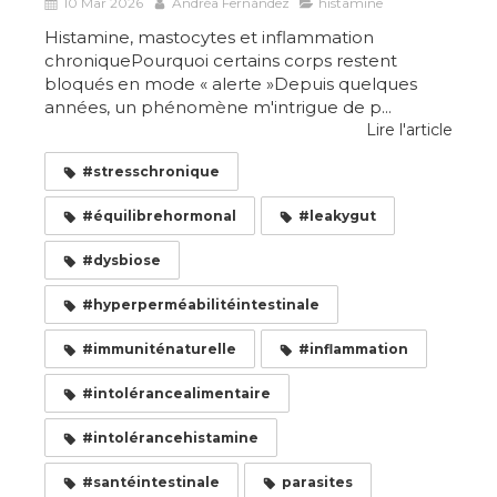
10 Mar 2026
Andréa Fernández
histamine
Histamine, mastocytes et inflammation
chroniquePourquoi certains corps restent
bloqués en mode « alerte »Depuis quelques
années, un phénomène m'intrigue de p...
Lire l'article
#stresschronique
#équilibrehormonal
#leakygut
#dysbiose
#hyperperméabilitéintestinale
#immuniténaturelle
#inflammation
#intolérancealimentaire
#intolérancehistamine
#santéintestinale
parasites