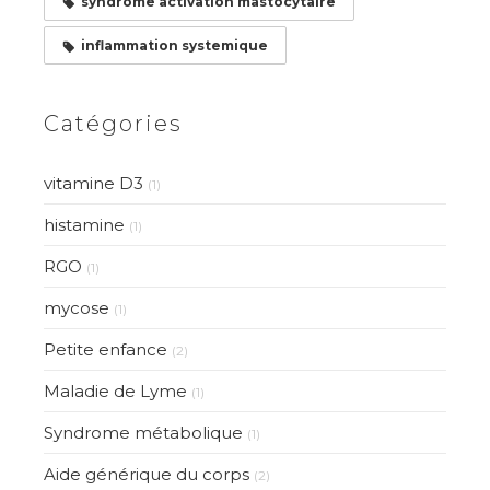
syndrome activation mastocytaire
inflammation systemique
Catégories
vitamine D3
(1)
histamine
(1)
RGO
(1)
mycose
(1)
Petite enfance
(2)
Maladie de Lyme
(1)
Syndrome métabolique
(1)
Aide générique du corps
(2)