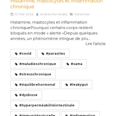
Histamine, mastocytes et inflammation
chronique
10 Mar 2026
Andréa Fernández
histamine
Histamine, mastocytes et inflammation
chroniquePourquoi certains corps restent
bloqués en mode « alerte »Depuis quelques
années, un phénomène intrigue de plu...
Lire l'article
#covid
#parasites
#maladieschronique
#sama
#stresschronique
#équilibrehormonal
#leakygut
#dysbiose
#hyperperméabilitéintestinale
#immuniténaturelle
#inflammation