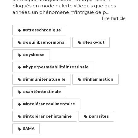
bloqués en mode « alerte »Depuis quelques
années, un phénomène m'intrigue de p...
Lire l'article
#stresschronique
#équilibrehormonal
#leakygut
#dysbiose
#hyperperméabilitéintestinale
#immuniténaturelle
#inflammation
#santéintestinale
#intolérancealimentaire
#intolérancehistamine
parasites
SAMA