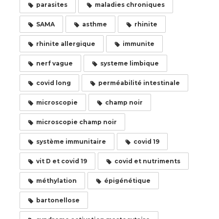
parasites
maladies chroniques
SAMA
asthme
rhinite
rhinite allergique
immunite
nerf vague
systeme limbique
covid long
perméabilité intestinale
microscopie
champ noir
microscopie champ noir
système immunitaire
covid 19
vit D et covid 19
covid et nutriments
méthylation
épigénétique
bartonellose