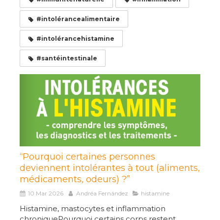
#intolérancealimentaire
#intolérancehistamine
#santéintestinale
“Pourquoi certaines personnes
deviennent intolérantes à tout (aliments,
médicaments, odeurs) ?”
10 Mar 2026
Andréa Fernández
histamine
Histamine, mastocytes et inflammation
chroniquePourquoi certains corps restent