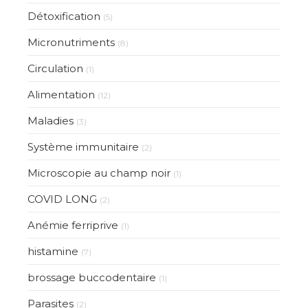
Détoxification
(5)
Micronutriments
(8)
Circulation
(1)
Alimentation
(12)
Maladies
(3)
Système immunitaire
(2)
Microscopie au champ noir
(1)
COVID LONG
(2)
Anémie ferriprive
(1)
histamine
(7)
brossage buccodentaire
(1)
Parasites
(2)