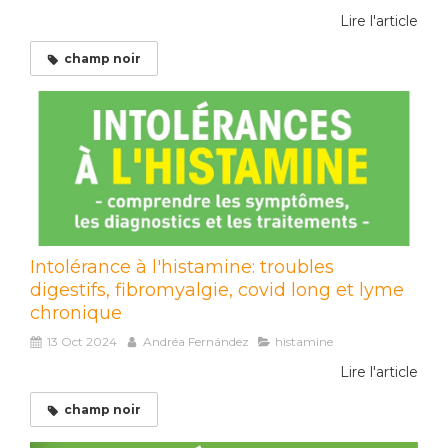
Lire l'article
champ noir
Intolérance à l'histamine: troubles
digestifs, fibromyalgie, covid long et lyme
chronique
13 Oct 2024
Andréa Fernández
histamine
Lire l'article
champ noir