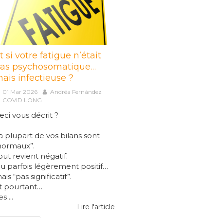
t si votre fatigue n’était
as psychosomatique…
ais infectieuse ?
01 Mar 2026
Andréa Fernández
COVID LONG
eci vous décrit ?
a plupart de vos bilans sont
normaux”.
out revient négatif.
u parfois légèrement positif…
ais “pas significatif”.
t pourtant…
s ...
Lire l'article