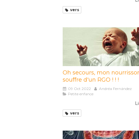
Li
vers
Oh secours, mon nourrisso
souffre d'un RGO ! ! !
09 Oct 2022
Andréa Fernández
Petite enfance
Li
vers