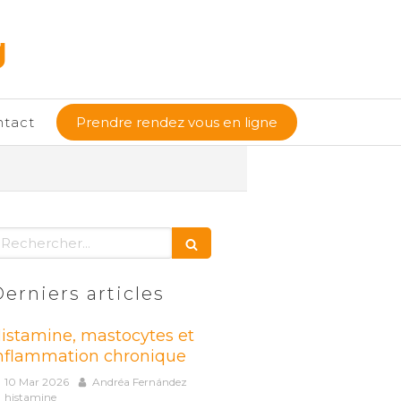
g
ntact
Prendre rendez vous en ligne
echercher
erniers articles
istamine, mastocytes et
nflammation chronique
10 Mar 2026
Andréa Fernández
histamine