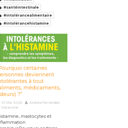
#santéintestinale
#intolérancealimentaire
#intolérancehistamine
Pourquoi certaines
ersonnes deviennent
ntolérantes à tout
aliments, médicaments,
deurs) ?”
10 Mar 2026
Andréa Fernández
histamine
istamine, mastocytes et
nflammation