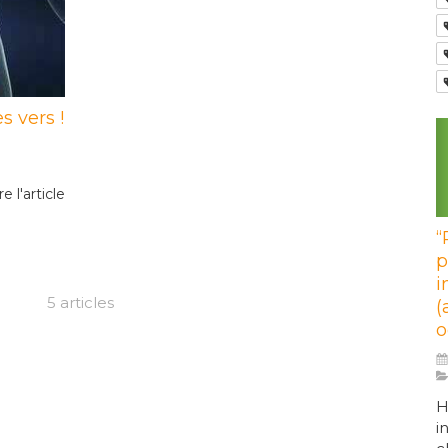
s vers !
re l'article
“
p
i
5 articles
(
o
H
i