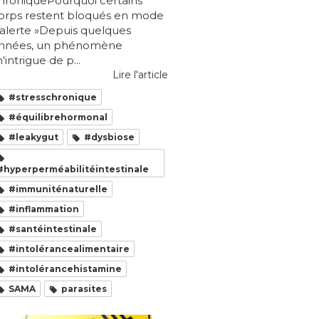
hroniquePourquoi certains
orps restent bloqués en mode
 alerte »Depuis quelques
nnées, un phénomène
'intrigue de p...
Lire l'article
#stresschronique
#équilibrehormonal
#leakygut
#dysbiose
#hyperperméabilitéintestinale
#immuniténaturelle
#inflammation
#santéintestinale
#intolérancealimentaire
#intolérancehistamine
SAMA
parasites