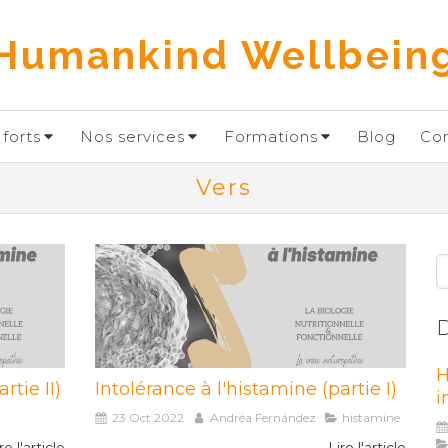
Humankind Wellbein
forts
Nos services
Formations
Blog
Co
Vers
R
D
H
rtie II)
Intolérance à l'histamine (partie I)
i
23 Oct 2022
Andréa Fernández
histamine