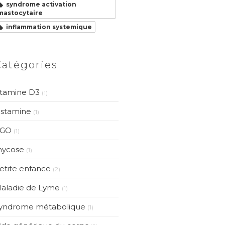
syndrome activation
mastocytaire
inflammation systemique
Catégories
itamine D3
(1)
istamine
(1)
GO
(1)
ycose
(1)
etite enfance
(2)
aladie de Lyme
(1)
yndrome métabolique
(1)