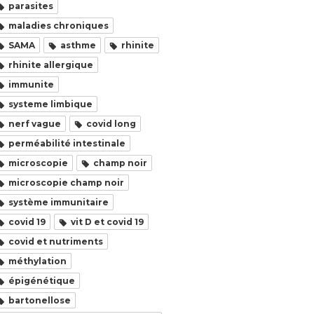
parasites
maladies chroniques
SAMA
asthme
rhinite
rhinite allergique
immunite
systeme limbique
nerf vague
covid long
perméabilité intestinale
microscopie
champ noir
microscopie champ noir
système immunitaire
covid 19
vit D et covid 19
covid et nutriments
méthylation
épigénétique
bartonellose