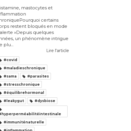
istamine, mastocytes et
nflammation
hroniquePourquoi certains
orps restent bloqués en mode
 alerte »Depuis quelques
nnées, un phénomène intrigue
e plu...
Lire l'article
#covid
#maladieschronique
#sama
#parasites
#stresschronique
#équilibrehormonal
#leakygut
#dysbiose
#hyperperméabilitéintestinale
#immuniténaturelle
#inflammation