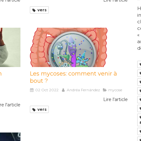
re l'article
Lire l'article
H
vers
i
c
c
«
a
d
n
Les mycoses: comment venir à
bout ?
02 Oct 2022
Andréa Fernández
mycose
Lire l'article
re l'article
vers