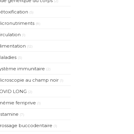
ide générique du corps
(2)
étoxification
(5)
icronutriments
(8)
irculation
(1)
limentation
(12)
aladies
(3)
ystème immunitaire
(2)
icroscopie au champ noir
(1)
OVID LONG
(2)
némie ferriprive
(1)
istamine
(7)
rossage buccodentaire
(1)