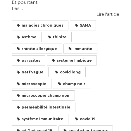
Et pourtant…
Les ...
Lire l'article
maladies chroniques
SAMA
asthme
rhinite
rhinite allergique
immunite
parasites
systeme limbique
nerf vague
covid long
microscopie
champ noir
microscopie champ noir
perméabilité intestinale
système immunitaire
covid 19
vit D et covid 19
covid et nutriments