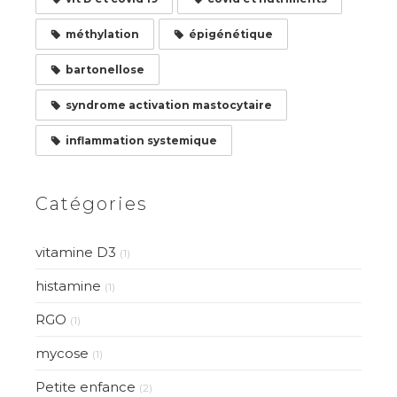
méthylation
épigénétique
bartonellose
syndrome activation mastocytaire
inflammation systemique
Catégories
vitamine D3
(1)
histamine
(1)
RGO
(1)
mycose
(1)
Petite enfance
(2)