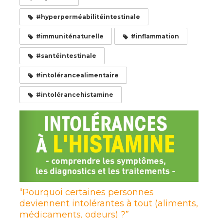
#hyperperméabilitéintestinale
#immuniténaturelle
#inflammation
#santéintestinale
#intolérancealimentaire
#intolérancehistamine
“Pourquoi certaines personnes
deviennent intolérantes à tout (aliments,
médicaments, odeurs) ?”