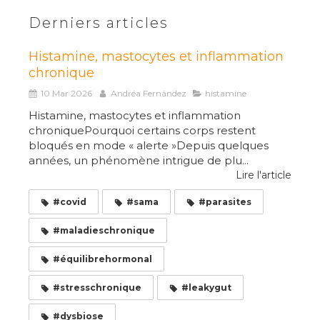
Derniers articles
Histamine, mastocytes et inflammation
chronique
10 Mar 2026
Andréa Fernández
histamine
Histamine, mastocytes et inflammation
chroniquePourquoi certains corps restent
bloqués en mode « alerte »Depuis quelques
années, un phénomène intrigue de plu...
Lire l'article
#covid
#sama
#parasites
#maladieschronique
#équilibrehormonal
#stresschronique
#leakygut
#dysbiose