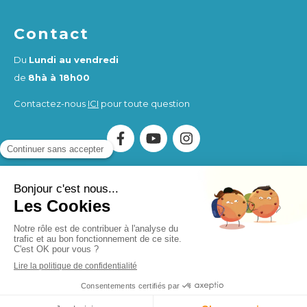
Contact
Du
Lundi au vendredi
de
8hà à 18h00
Contactez-nous
ICI
pour toute question
Association Humankind Wellbeing
SIRET : 923 516 587
00014
. Organisme de Formation (OF) enregistré sous le
numéro d'activité 84730284273.
Humankind Wellbeing SAS
SIRET 94311513900017
Création et référencement du site par Simplébo
MENU