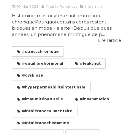
10 Mar 2026
Andréa Fernández
histamine
Histamine, mastocytes et inflammation
chroniquePourquoi certains corps restent
bloqués en mode « alerte »Depuis quelques
années, un phénomène m'intrigue de p...
Lire l'article
#stresschronique
#équilibrehormonal
#leakygut
#dysbiose
#hyperperméabilitéintestinale
#immuniténaturelle
#inflammation
#intolérancealimentaire
#intolérancehistamine