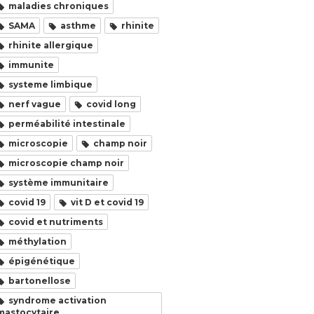
maladies chroniques
SAMA
asthme
rhinite
rhinite allergique
immunite
systeme limbique
nerf vague
covid long
perméabilité intestinale
microscopie
champ noir
microscopie champ noir
système immunitaire
covid 19
vit D et covid 19
covid et nutriments
méthylation
épigénétique
bartonellose
syndrome activation
mastocytaire