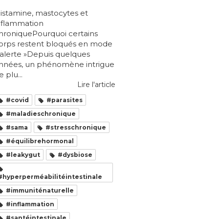
istamine, mastocytes et
nflammation
hroniquePourquoi certains
orps restent bloqués en mode
 alerte »Depuis quelques
nnées, un phénomène intrigue
e plu...
Lire l'article
#covid
#parasites
#maladieschronique
#sama
#stresschronique
#équilibrehormonal
#leakygut
#dysbiose
#hyperperméabilitéintestinale
#immuniténaturelle
#inflammation
#santéintestinale