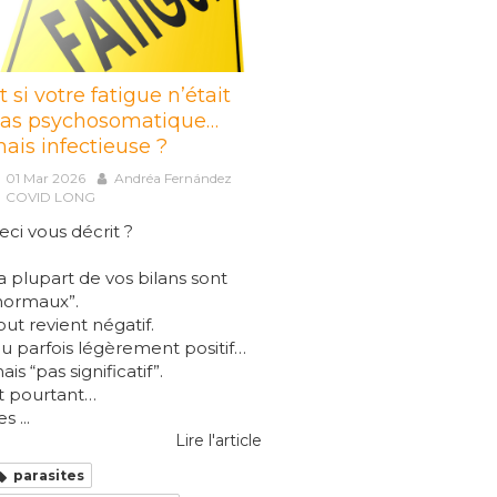
t si votre fatigue n’était
as psychosomatique…
ais infectieuse ?
01 Mar 2026
Andréa Fernández
COVID LONG
eci vous décrit ?
a plupart de vos bilans sont
normaux”.
out revient négatif.
u parfois légèrement positif…
ais “pas significatif”.
t pourtant…
s ...
Lire l'article
parasites