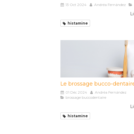
13 Oct 2024
Andréa Fernández
Li
histamine
Le brossage bucco-dentair
01 Déc 2024
Andréa Fernández
brossage buccodentaire
Li
histamine