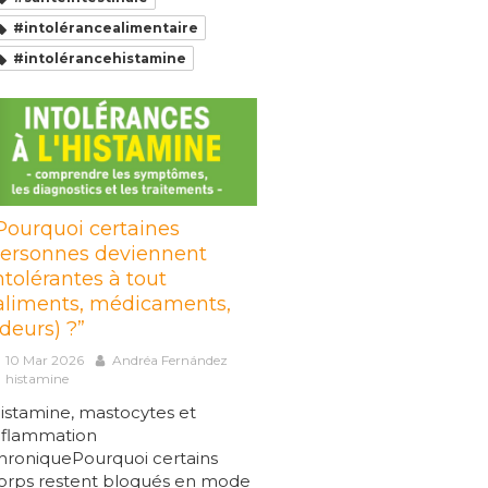
#intolérancealimentaire
#intolérancehistamine
Pourquoi certaines
ersonnes deviennent
ntolérantes à tout
aliments, médicaments,
deurs) ?”
10 Mar 2026
Andréa Fernández
histamine
istamine, mastocytes et
nflammation
hroniquePourquoi certains
orps restent bloqués en mode