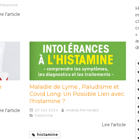
histamine
H
re l'article
i
c
c
«
a
d
e
Maladie de Lyme , Paludisme et
Covid Long: Un Possible Lien avec
l'histamine ?
re l'article
20 Oct 2024
Andréa Fernández
histamine
Lire l'article
histamine