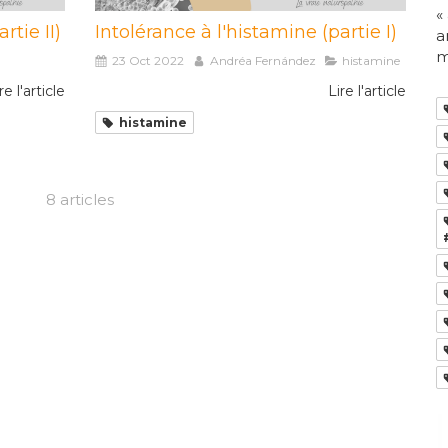
«
rtie II)
Intolérance à l'histamine (partie I)
a
m
23 Oct 2022
Andréa Fernández
histamine
re l'article
Lire l'article
histamine
8 articles