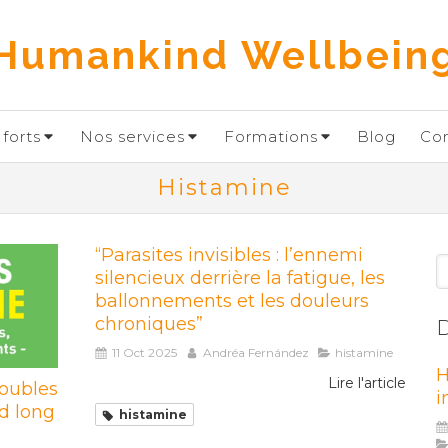
Humankind Wellbein
forts
Nos services
Formations
Blog
Co
Histamine
“Parasites invisibles : l’ennemi
R
silencieux derrière la fatigue, les
ballonnements et les douleurs
chroniques”
D
11 Oct 2025
Andréa Fernández
histamine
H
Lire l'article
roubles
i
id long
histamine