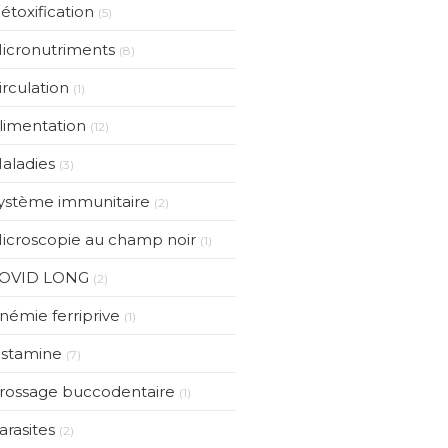
étoxification
(5)
icronutriments
(8)
irculation
(1)
limentation
(12)
aladies
(3)
ystème immunitaire
(2)
icroscopie au champ noir
(1)
OVID LONG
(2)
némie ferriprive
(1)
istamine
(7)
rossage buccodentaire
(1)
arasites
(2)