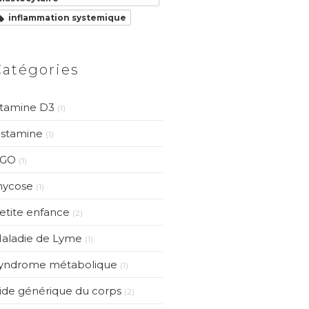
inflammation systemique
Catégories
itamine D3
(1)
istamine
(1)
GO
(1)
ycose
(1)
etite enfance
(2)
aladie de Lyme
(1)
yndrome métabolique
(1)
ide générique du corps
(2)