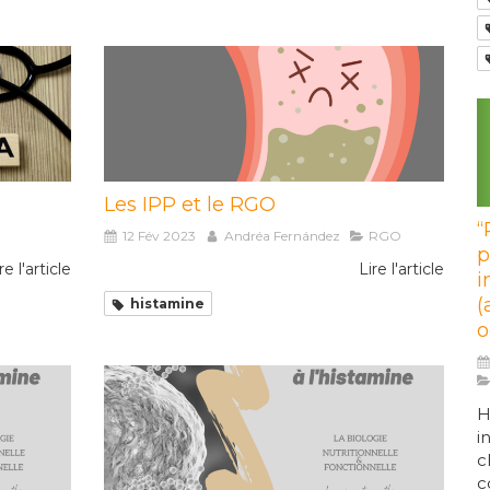
Les IPP et le RGO
“
12 Fév 2023
Andréa Fernández
RGO
p
re l'article
Lire l'article
i
(
histamine
o
H
i
c
c