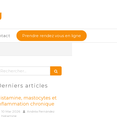
g
ntact
Prendre rendez vous en ligne
echercher
erniers articles
istamine, mastocytes et
nflammation chronique
10 Mar 2026
Andréa Fernández
histamine