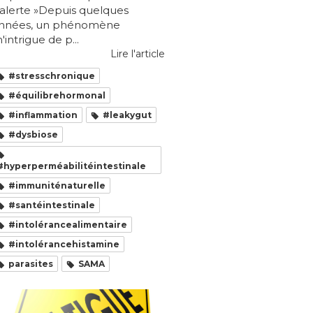
 alerte »Depuis quelques
nnées, un phénomène
'intrigue de p...
Lire l'article
#stresschronique
#équilibrehormonal
#inflammation
#leakygut
#dysbiose
#hyperperméabilitéintestinale
#immuniténaturelle
#santéintestinale
#intolérancealimentaire
#intolérancehistamine
parasites
SAMA