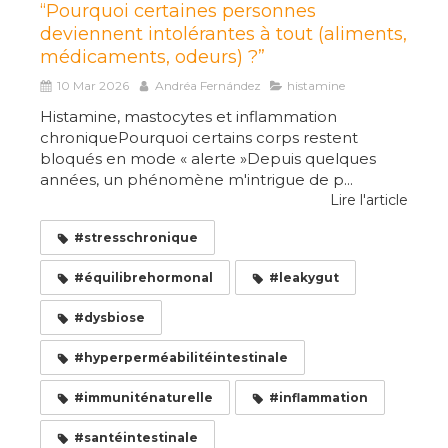
“Pourquoi certaines personnes
deviennent intolérantes à tout (aliments,
médicaments, odeurs) ?”
10 Mar 2026
Andréa Fernández
histamine
Histamine, mastocytes et inflammation
chroniquePourquoi certains corps restent
bloqués en mode « alerte »Depuis quelques
années, un phénomène m'intrigue de p...
Lire l'article
#stresschronique
#équilibrehormonal
#leakygut
#dysbiose
#hyperperméabilitéintestinale
#immuniténaturelle
#inflammation
#santéintestinale