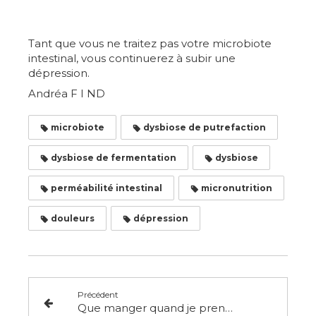
Tant que vous ne traitez pas votre microbiote
intestinal, vous continuerez à subir une
dépression.
Andréa F I ND
microbiote
dysbiose de putrefaction
dysbiose de fermentation
dysbiose
perméabilité intestinal
micronutrition
douleurs
dépression
Précédent
Que manger quand je prends ma santé en main avec une alimentation cétogène / kéto?