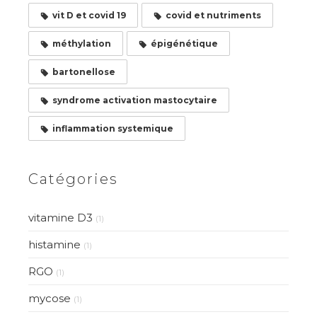
vit D et covid 19
covid et nutriments
méthylation
épigénétique
bartonellose
syndrome activation mastocytaire
inflammation systemique
Catégories
vitamine D3
(1)
histamine
(1)
RGO
(1)
mycose
(1)