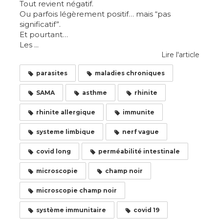
Tout revient négatif.
Ou parfois légèrement positif… mais “pas
significatif”.
Et pourtant…
Les ...
Lire l'article
parasites
maladies chroniques
SAMA
asthme
rhinite
rhinite allergique
immunite
systeme limbique
nerf vague
covid long
perméabilité intestinale
microscopie
champ noir
microscopie champ noir
système immunitaire
covid 19