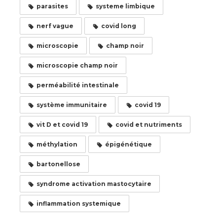
parasites
systeme limbique
nerf vague
covid long
microscopie
champ noir
microscopie champ noir
perméabilité intestinale
système immunitaire
covid 19
vit D et covid 19
covid et nutriments
méthylation
épigénétique
bartonellose
syndrome activation mastocytaire
inflammation systemique