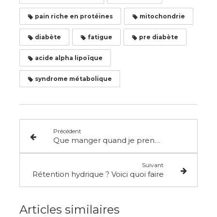
pain riche en protéines
mitochondrie
diabète
fatigue
pre diabète
acide alpha lipoïque
syndrome métabolique
Précédent
Que manger quand je prends ma santé en ma
Suivant
Rétention hydrique ? Voici quoi faire
Articles similaires