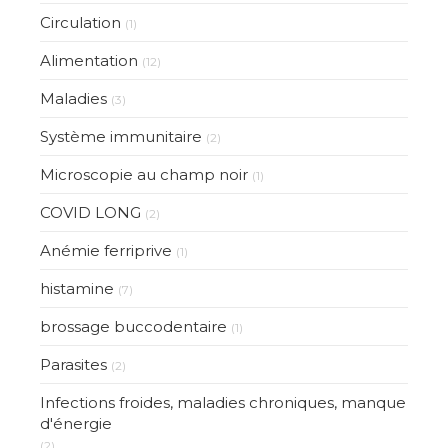
Circulation
(1)
Alimentation
(12)
Maladies
(3)
Système immunitaire
(2)
Microscopie au champ noir
(1)
COVID LONG
(2)
Anémie ferriprive
(1)
histamine
(7)
brossage buccodentaire
(1)
Parasites
(2)
Infections froides, maladies chroniques, manque
d'énergie
(2)