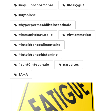
#équilibrehormonal
#leakygut
#dysbiose
#hyperperméabilitéintestinale
#immuniténaturelle
#inflammation
#intolérancealimentaire
#intolérancehistamine
#santéintestinale
parasites
SAMA