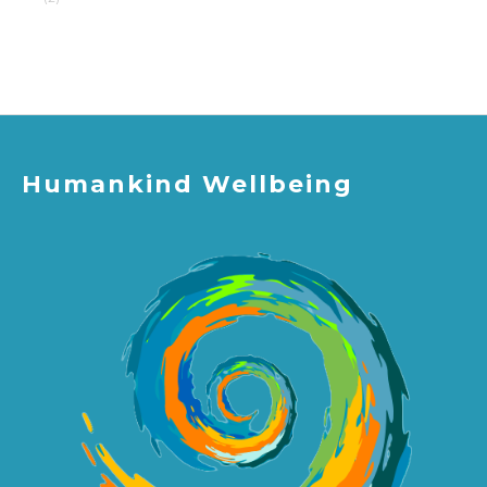
Humankind Wellbeing