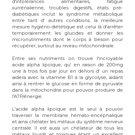
d'intolérances alimentaires, fatigue
surrénalienne, troubles digestifs, états pré-
diabétiques inclut le syndrome métabolique
entre tant d' autres conditions; la meilleure
mesure hygiéno-diététique est celui là d'arrêter
temporairement les glucides et donner les
micronutriments dont le corps à besoin pour
récupérer, surtout au niveau mitochondriale.
Entre ses nutriments on trouve l'incroyable
acide alpha lipoïque, qu' en raison de 200mg
une à trois fois par jour en dehors d' un repas
aidera avec la vitamine B1 à la glycolyse, aidant
ainsi à rentrer le glucose en forme de pyruvate
dans la mitochondrie pour pouvoir produire de
l'ATP/énergie.
L'acide alpha lipoïque est le seul à pouvoir
traverser la membrane hémato-encéphalique
et ainsi chélater les métaux du système nerveux
centrale. Il est aussi un chélateur de tous les
métaux lourds et toxiques étant un excellent