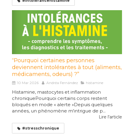
#intolérancehistamine
“Pourquoi certaines personnes
deviennent intolérantes à tout (aliments,
médicaments, odeurs) ?”
10 Mar 2026
Andréa Fernández
histamine
Histamine, mastocytes et inflammation
chroniquePourquoi certains corps restent
bloqués en mode « alerte »Depuis quelques
années, un phénomène m'intrigue de p...
Lire l'article
#stresschronique