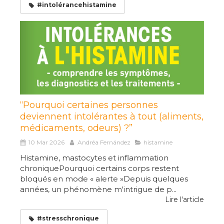
#intolérancehistamine
“Pourquoi certaines personnes
deviennent intolérantes à tout (aliments,
médicaments, odeurs) ?”
10 Mar 2026
Andréa Fernández
histamine
Histamine, mastocytes et inflammation
chroniquePourquoi certains corps restent
bloqués en mode « alerte »Depuis quelques
années, un phénomène m'intrigue de p...
Lire l'article
#stresschronique