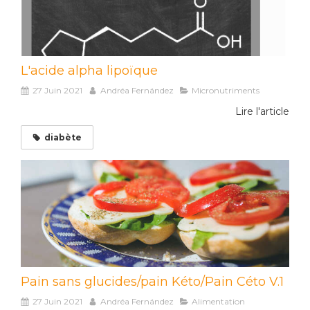
L'acide alpha lipoïque
27 Juin 2021
Andréa Fernández
Micronutriments
Lire l'article
diabète
Pain sans glucides/pain Kéto/Pain Céto V.1
27 Juin 2021
Andréa Fernández
Alimentation