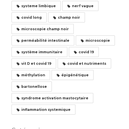
systeme limbique
nerf vague
covid long
champ noir
microscopie champ noir
perméabilité intestinale
microscopie
système immunitaire
covid 19
vit D et covid 19
covid et nutriments
méthylation
épigénétique
bartonellose
syndrome activation mastocytaire
inflammation systemique