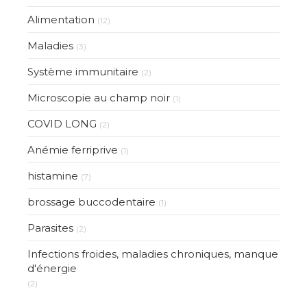
Alimentation
(12)
Maladies
(3)
Système immunitaire
(2)
Microscopie au champ noir
(1)
COVID LONG
(2)
Anémie ferriprive
(1)
histamine
(7)
brossage buccodentaire
(1)
Parasites
(2)
Infections froides, maladies chroniques, manque
d'énergie
(2)