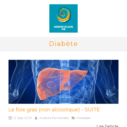
Diabète
Le foie gras (non alcoolique) - SUITE
12 Sep 2021
Andréa Fernández
Maladies
Lire l'article