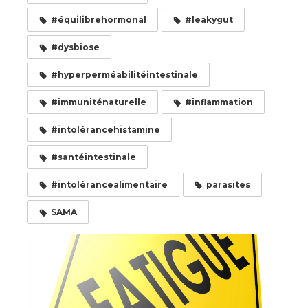
#équilibrehormonal
#leakygut
#dysbiose
#hyperperméabilitéintestinale
#immuniténaturelle
#inflammation
#intolérancehistamine
#santéintestinale
#intolérancealimentaire
parasites
SAMA