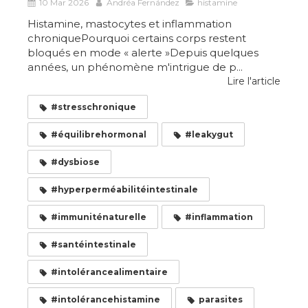
10 Mar 2026
Andréa Fernández
histamine
Histamine, mastocytes et inflammation
chroniquePourquoi certains corps restent
bloqués en mode « alerte »Depuis quelques
années, un phénomène m'intrigue de p...
Lire l'article
#stresschronique
#équilibrehormonal
#leakygut
#dysbiose
#hyperperméabilitéintestinale
#immuniténaturelle
#inflammation
#santéintestinale
#intolérancealimentaire
#intolérancehistamine
parasites