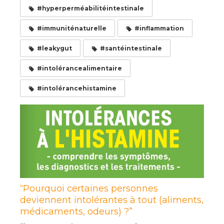
#hyperperméabilitéintestinale
#immuniténaturelle
#inflammation
#leakygut
#santéintestinale
#intolérancealimentaire
#intolérancehistamine
“Pourquoi certaines personnes
deviennent intolérantes à tout (aliments,
médicaments, odeurs) ?”