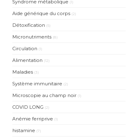
Syndrome métabolique
(1)
Aide générique du corps
(2)
Détoxification
(5)
Micronutriments
(8)
Circulation
(1)
Alimentation
(12)
Maladies
(3)
Système immunitaire
(2)
Microscopie au champ noir
(1)
COVID LONG
(2)
Anémie ferriprive
(1)
histamine
(7)