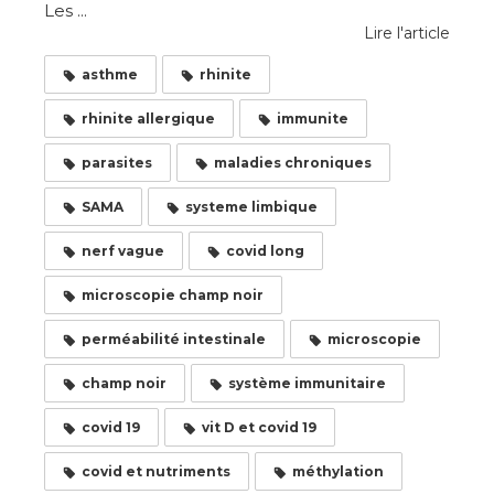
Les ...
Lire l'article
asthme
rhinite
rhinite allergique
immunite
parasites
maladies chroniques
SAMA
systeme limbique
nerf vague
covid long
microscopie champ noir
perméabilité intestinale
microscopie
champ noir
système immunitaire
covid 19
vit D et covid 19
covid et nutriments
méthylation