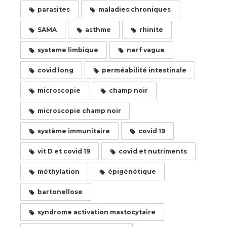
parasites
maladies chroniques
SAMA
asthme
rhinite
systeme limbique
nerf vague
covid long
perméabilité intestinale
microscopie
champ noir
microscopie champ noir
système immunitaire
covid 19
vit D et covid 19
covid et nutriments
méthylation
épigénétique
bartonellose
syndrome activation mastocytaire