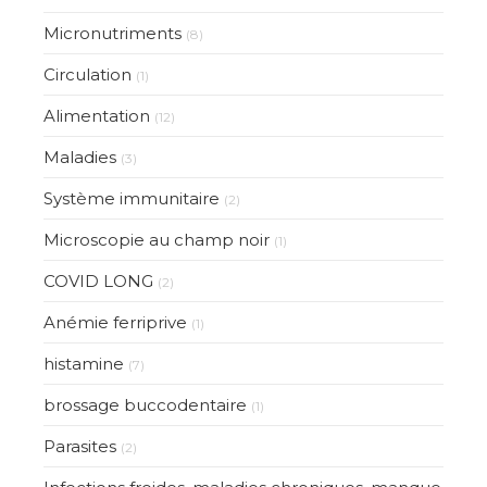
Micronutriments
(8)
Circulation
(1)
Alimentation
(12)
Maladies
(3)
Système immunitaire
(2)
Microscopie au champ noir
(1)
COVID LONG
(2)
Anémie ferriprive
(1)
histamine
(7)
brossage buccodentaire
(1)
Parasites
(2)