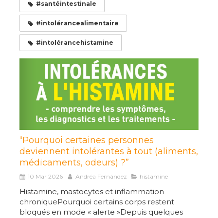
#santéintestinale
#intolérancealimentaire
#intolérancehistamine
“Pourquoi certaines personnes
deviennent intolérantes à tout (aliments,
médicaments, odeurs) ?”
10 Mar 2026
Andréa Fernández
histamine
Histamine, mastocytes et inflammation
chroniquePourquoi certains corps restent
bloqués en mode « alerte »Depuis quelques