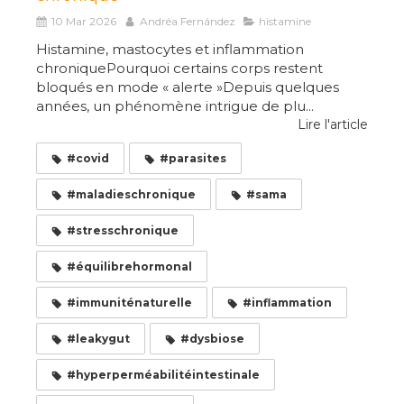
10 Mar 2026
Andréa Fernández
histamine
Histamine, mastocytes et inflammation
chroniquePourquoi certains corps restent
bloqués en mode « alerte »Depuis quelques
années, un phénomène intrigue de plu...
Lire l'article
#covid
#parasites
#maladieschronique
#sama
#stresschronique
#équilibrehormonal
#immuniténaturelle
#inflammation
#leakygut
#dysbiose
#hyperperméabilitéintestinale