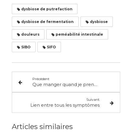
dysbiose de putrefaction
dysbiose de fermentation
dysbiose
douleurs
peméabilité intestinale
SIBO
SIFO
Précédent
Que manger quand je prends ma santé en main avec une alimentation cétogène / kéto?
Suivant
Lien entre tous les symptômes
Articles similaires