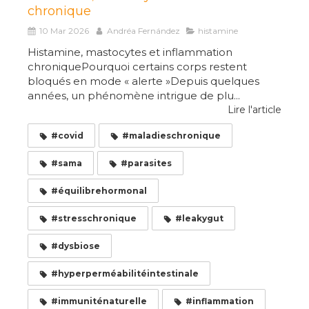
chronique
10 Mar 2026
Andréa Fernández
histamine
Histamine, mastocytes et inflammation
chroniquePourquoi certains corps restent
bloqués en mode « alerte »Depuis quelques
années, un phénomène intrigue de plu...
Lire l'article
#covid
#maladieschronique
#sama
#parasites
#équilibrehormonal
#stresschronique
#leakygut
#dysbiose
#hyperperméabilitéintestinale
#immuniténaturelle
#inflammation