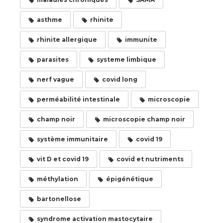
asthme
rhinite
rhinite allergique
immunite
parasites
systeme limbique
nerf vague
covid long
perméabilité intestinale
microscopie
champ noir
microscopie champ noir
système immunitaire
covid 19
vit D et covid 19
covid et nutriments
méthylation
épigénétique
bartonellose
syndrome activation mastocytaire