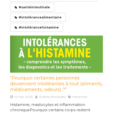
#santéintestinale
#intolérancealimentaire
#intolérancehistamine
“Pourquoi certaines personnes
deviennent intolérantes à tout (aliments,
médicaments, odeurs) ?”
10 Mar 2026
Andréa Fernández
histamine
Histamine, mastocytes et inflammation
chroniquePourquoi certains corps restent