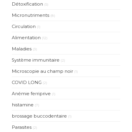
Détoxification
(5)
Micronutriments
(8)
Circulation
(1)
Alimentation
(12)
Maladies
(3)
Système immunitaire
(2)
Microscopie au champ noir
(1)
COVID LONG
(2)
Anémie ferriprive
(1)
histamine
(7)
brossage buccodentaire
(1)
Parasites
(2)