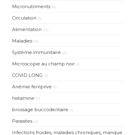
Micronutriments
(8)
Circulation
(1)
Alimentation
(12)
Maladies
(3)
Système immunitaire
(2)
Microscopie au champ noir
(1)
COVID LONG
(2)
Anémie ferriprive
(1)
histamine
(7)
brossage buccodentaire
(1)
Parasites
(2)
Infections froides, maladies chroniques, manque