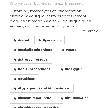
10 Mar 2026
Andréa Fernández
histamine
Histamine, mastocytes et inflammation
chroniquePourquoi certains corps restent
bloqués en mode « alerte »Depuis quelques
années, un phénomène intrigue de plu...
Lire l'article
#covid
#parasites
#maladieschronique
#sama
#stresschronique
#équilibrehormonal
#leakygut
#dysbiose
#hyperperméabilitéintestinale
#immuniténaturelle
#inflammation
#intolérancealimentaire