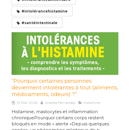
#intolérancehistamine
#santéintestinale
“Pourquoi certaines personnes
deviennent intolérantes à tout (aliments,
médicaments, odeurs) ?”
10 Mar 2026
Andréa Fernández
histamine
Histamine, mastocytes et inflammation
chroniquePourquoi certains corps restent
bloqués en mode « alerte »Depuis quelques
années, un phénomène m'intrigue de p...