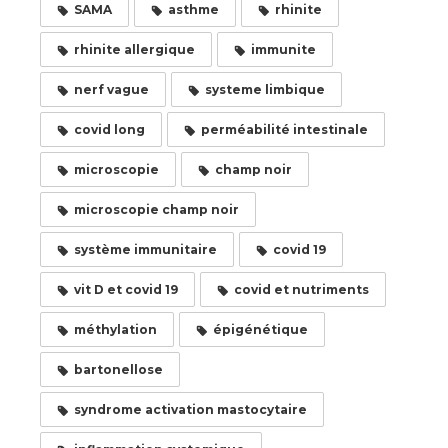
SAMA
asthme
rhinite
rhinite allergique
immunite
nerf vague
systeme limbique
covid long
perméabilité intestinale
microscopie
champ noir
microscopie champ noir
système immunitaire
covid 19
vit D et covid 19
covid et nutriments
méthylation
épigénétique
bartonellose
syndrome activation mastocytaire