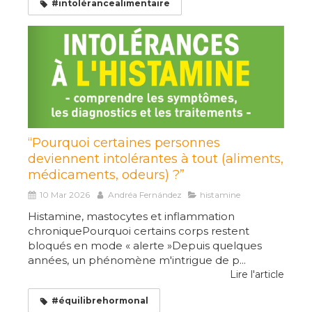
#intolérancealimentaire
“Pourquoi certaines personnes
deviennent intolérantes à tout (aliments,
médicaments, odeurs) ?”
10 Mar 2026
Andréa Fernández
histamine
Histamine, mastocytes et inflammation
chroniquePourquoi certains corps restent
bloqués en mode « alerte »Depuis quelques
années, un phénomène m'intrigue de p...
Lire l'article
#équilibrehormonal