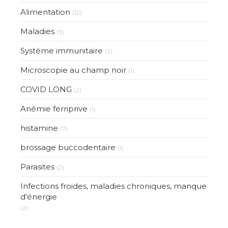
Alimentation
(12)
Maladies
(3)
Système immunitaire
(2)
Microscopie au champ noir
(1)
COVID LONG
(2)
Anémie ferriprive
(1)
histamine
(7)
brossage buccodentaire
(1)
Parasites
(2)
Infections froides, maladies chroniques, manque
d'énergie
(2)