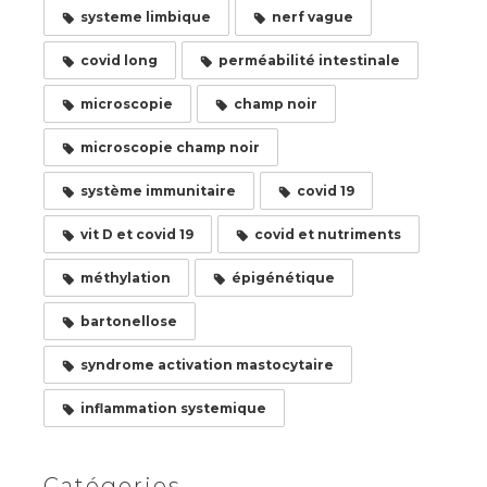
systeme limbique
nerf vague
covid long
perméabilité intestinale
microscopie
champ noir
microscopie champ noir
système immunitaire
covid 19
vit D et covid 19
covid et nutriments
méthylation
épigénétique
bartonellose
syndrome activation mastocytaire
inflammation systemique
Catégories