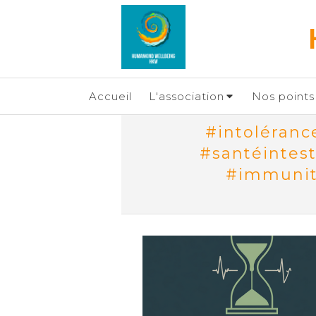
Accueil
L'association
Nos points 
#intoléranc
#santéintest
#immunit