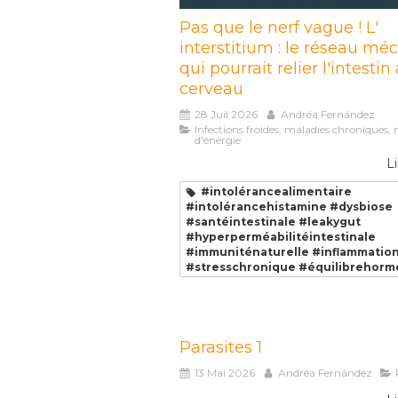
Pas que le nerf vague ! L'
interstitium : le réseau m
qui pourrait relier l'intestin
cerveau
28 Juil 2026
Andréa Fernández
Infections froides, maladies chroniques
d'énergie
Li
#intolérancealimentaire
#intolérancehistamine #dysbiose
#santéintestinale #leakygut
#hyperperméabilitéintestinale
#immuniténaturelle #inflammatio
#stresschronique #équilibrehorm
Parasites 1
13 Mai 2026
Andréa Fernández