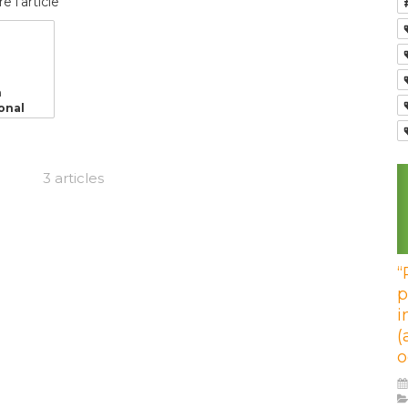
re l'article
n
onal
3 articles
“
p
i
(
o