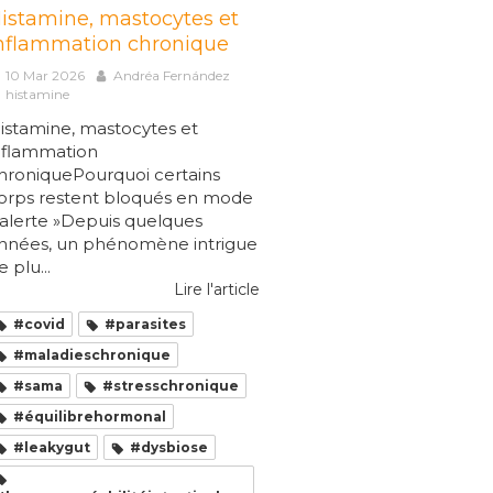
istamine, mastocytes et
nflammation chronique
10 Mar 2026
Andréa Fernández
histamine
istamine, mastocytes et
nflammation
hroniquePourquoi certains
orps restent bloqués en mode
 alerte »Depuis quelques
nnées, un phénomène intrigue
e plu...
Lire l'article
#covid
#parasites
#maladieschronique
#sama
#stresschronique
#équilibrehormonal
#leakygut
#dysbiose