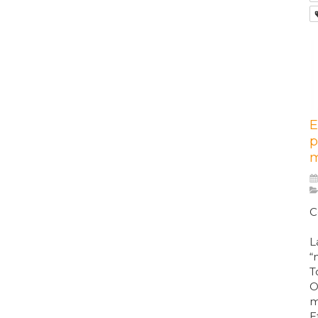
E
p
m
C
L
“
T
O
m
E