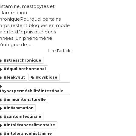
istamine, mastocytes et
nflammation
hroniquePourquoi certains
orps restent bloqués en mode
 alerte »Depuis quelques
nnées, un phénomène
'intrigue de p...
Lire l'article
#stresschronique
#équilibrehormonal
#leakygut
#dysbiose
#hyperperméabilitéintestinale
#immuniténaturelle
#inflammation
#santéintestinale
#intolérancealimentaire
#intolérancehistamine