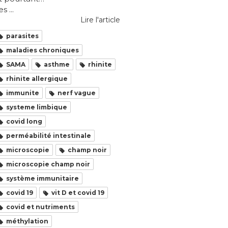
s ...
Lire l'article
parasites
maladies chroniques
SAMA
asthme
rhinite
rhinite allergique
immunite
nerf vague
systeme limbique
covid long
perméabilité intestinale
microscopie
champ noir
microscopie champ noir
système immunitaire
covid 19
vit D et covid 19
covid et nutriments
méthylation