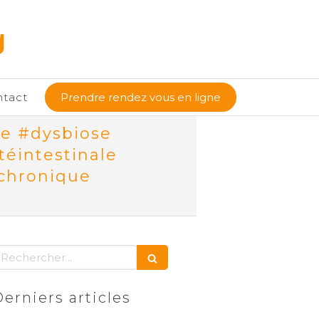
g
ntact
Prendre rendez vous en ligne
ne #dysbiose
téintestinale
chronique
echercher
erniers articles