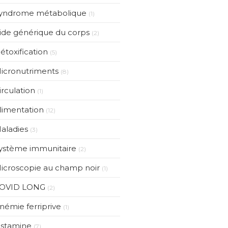
yndrome métabolique
(1)
ide générique du corps
(2)
étoxification
(5)
icronutriments
(8)
irculation
(1)
limentation
(12)
aladies
(3)
ystème immunitaire
(2)
icroscopie au champ noir
(1)
OVID LONG
(2)
némie ferriprive
(1)
istamine
(7)