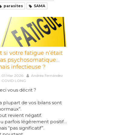
parasites
SAMA
t si votre fatigue n’était
as psychosomatique…
ais infectieuse ?
01 Mar 2026
Andréa Fernández
COVID LONG
eci vous décrit ?
a plupart de vos bilans sont
normaux”.
out revient négatif.
u parfois légèrement positif…
ais “pas significatif”.
t pourtant…