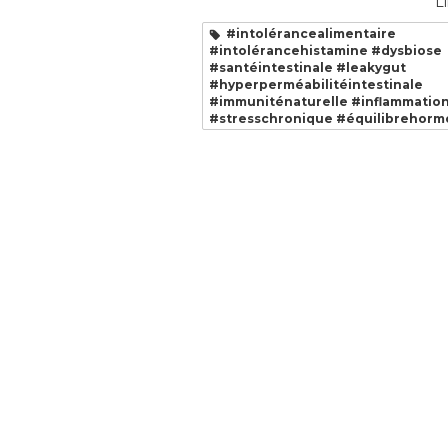
Li
#intolérancealimentaire
#intolérancehistamine #dysbiose
#santéintestinale #leakygut
#hyperperméabilitéintestinale
#immuniténaturelle #inflammatio
#stresschronique #équilibrehorm