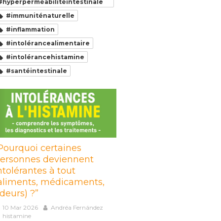
#hyperperméabilitéintestinale
#immuniténaturelle
#inflammation
#intolérancealimentaire
#intolérancehistamine
#santéintestinale
Pourquoi certaines
ersonnes deviennent
ntolérantes à tout
aliments, médicaments,
deurs) ?”
10 Mar 2026
Andréa Fernández
histamine