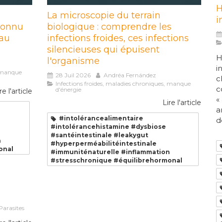
H
La microscopie du terrain
i
éconnu
biologique : comprendre les
 au
infections froides, ces infections
silencieuses qui épuisent
H
l'organisme
i
, manque
28 Juil 2026
Andréa Fernández
c
Infections froides, maladies chroniques, manque
c
d'énergie
re l'article
«
Lire l'article
a
#intolérancealimentaire
d
#intolérancehistamine #dysbiose
#santéintestinale #leakygut
n
#hyperperméabilitéintestinale
onal
#immuniténaturelle #inflammation
#stresschronique #équilibrehormonal
Parasites