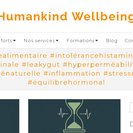
Humankind Wellbein
forts
Nos services
Formations
Blog
Co
ealimentaire #intolérancehistami
inale #leakygut #hyperperméabili
énaturelle #inflammation #stress
#équilibrehormonal
R
D