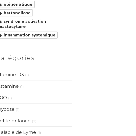
épigénétique
bartonellose
syndrome activation
mastocytaire
inflammation systemique
Catégories
itamine D3
(1)
istamine
(1)
GO
(1)
ycose
(1)
etite enfance
(2)
aladie de Lyme
(1)