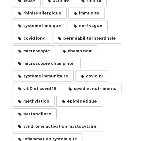
SAMA
asthme
rhinite
rhinite allergique
immunite
systeme limbique
nerf vague
covid long
perméabilité intestinale
microscopie
champ noir
microscopie champ noir
système immunitaire
covid 19
vit D et covid 19
covid et nutriments
méthylation
épigénétique
bartonellose
syndrome activation mastocytaire
inflammation systemique