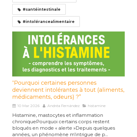
#santéintestinale
#intolérancealimentaire
“Pourquoi certaines personnes
deviennent intolérantes à tout (aliments,
médicaments, odeurs) ?”
10 Mar 2026
Andréa Fernández
histamine
Histamine, mastocytes et inflammation
chroniquePourquoi certains corps restent
bloqués en mode « alerte »Depuis quelques
années, un phénomène m'intrigue de p...