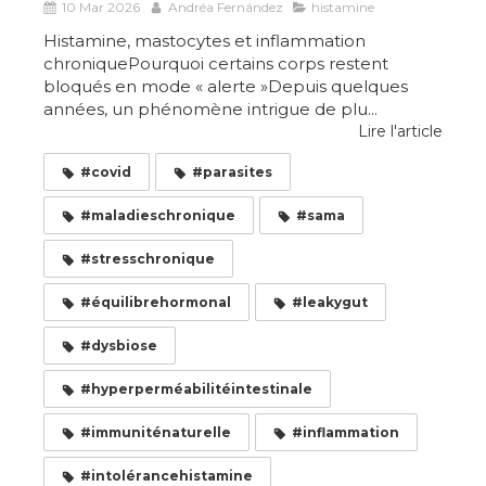
10 Mar 2026
Andréa Fernández
histamine
Histamine, mastocytes et inflammation
chroniquePourquoi certains corps restent
bloqués en mode « alerte »Depuis quelques
années, un phénomène intrigue de plu...
Lire l'article
#covid
#parasites
#maladieschronique
#sama
#stresschronique
#équilibrehormonal
#leakygut
#dysbiose
#hyperperméabilitéintestinale
#immuniténaturelle
#inflammation
#intolérancehistamine