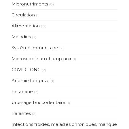
Micronutriments
(8)
Circulation
(1)
Alimentation
(12)
Maladies
(3)
Système immunitaire
(2)
Microscopie au champ noir
(1)
COVID LONG
(2)
Anémie ferriprive
(1)
histamine
(7)
brossage buccodentaire
(1)
Parasites
(2)
Infections froides, maladies chroniques, manque