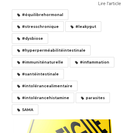
Lire l'article
#équilibrehormonal
#stresschronique
#leakygut
#dysbiose
#hyperperméabilitéintestinale
#immuniténaturelle
#inflammation
#santéintestinale
#intolérancealimentaire
#intolérancehistamine
parasites
SAMA