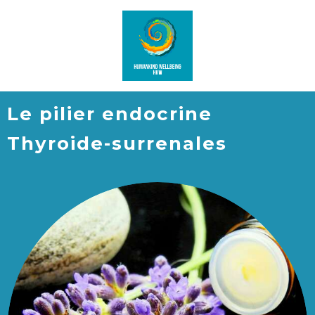
Le pilier endocrine
Thyroide-surrenales