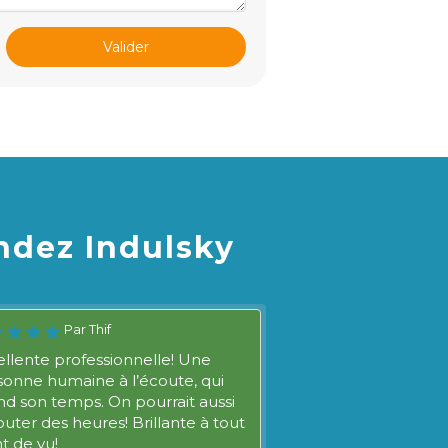
Valider
ndez Indulsky
Par Thif
llente professionnelle! Une
sonne humaine à l’écoute, qui
d son temps. On pourrait aussi
outer des heures! Brillante à tout
t de vu!