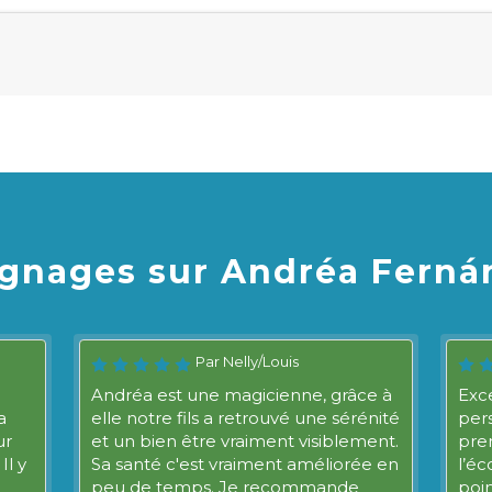
gnages sur Andréa Ferná
Par Nelly/Louis
Andréa est une magicienne, grâce à
Exce
a
elle notre fils a retrouvé une sérénité
per
ur
et un bien être vraiment visiblement.
pren
Il y
Sa santé c'est vraiment améliorée en
l’éc
peu de temps. Je recommande
poin