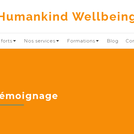
Humankind Wellbein
forts
Nos services
Formations
Blog
Co
témoignage