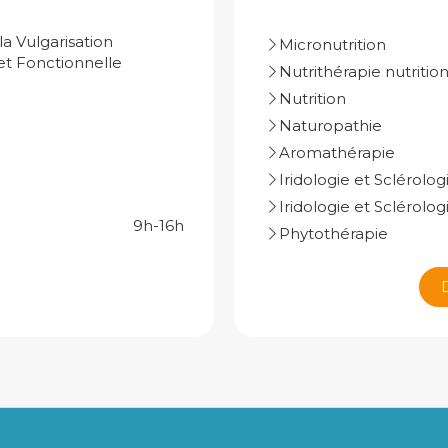
a Vulgarisation
Micronutrition
 et Fonctionnelle
Nutrithérapie nutritio
Nutrition
Naturopathie
Aromathérapie
Iridologie et Sclérol
Iridologie et Sclérolo
9h-16h
Phytothérapie