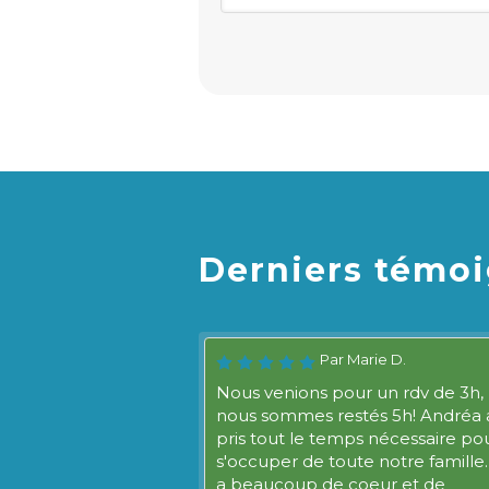
Derniers témoi
Par Marie D.
Nous venions pour un rdv de 3h,
nous sommes restés 5h! Andréa 
pris tout le temps nécessaire po
s'occuper de toute notre famille. 
a beaucoup de coeur et de